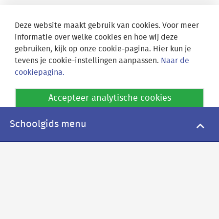
Deze website maakt gebruik van cookies. Voor meer
informatie over welke cookies en hoe wij deze
gebruiken, kijk op onze cookie-pagina. Hier kun je
tevens je cookie-instellingen aanpassen.
Naar de
cookiepagina.
Locatie Athena
Accepteer analytische cookies
Fruinlaan 15
2313 EP Leiden
Weiger analytische cookies
Schoolgids menu
Locatie Socrates
Nieuwe Marnixstraat 90
2316 ES Leiden
Postadres
Fruinlaan 15
2313 EP Leiden