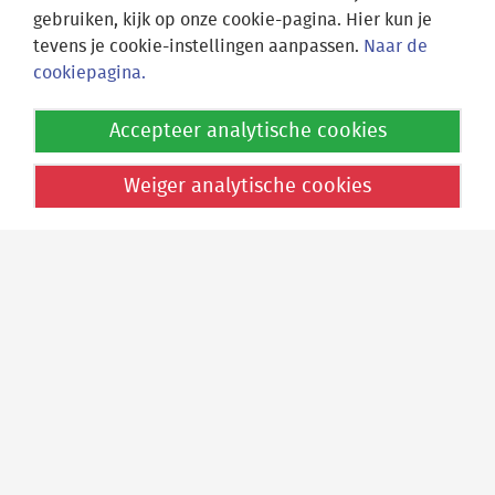
gebruiken, kijk op onze cookie-pagina. Hier kun je
tevens je cookie-instellingen aanpassen.
Naar de
cookiepagina.
Locatie Athena
Accepteer analytische cookies
Fruinlaan 15
2313 EP Leiden
Weiger analytische cookies
Locatie Socrates
Nieuwe Marnixstraat 90
2316 ES Leiden
Postadres
Fruinlaan 15
2313 EP Leiden
Algemeen
071 512 13 65
E-mail de school