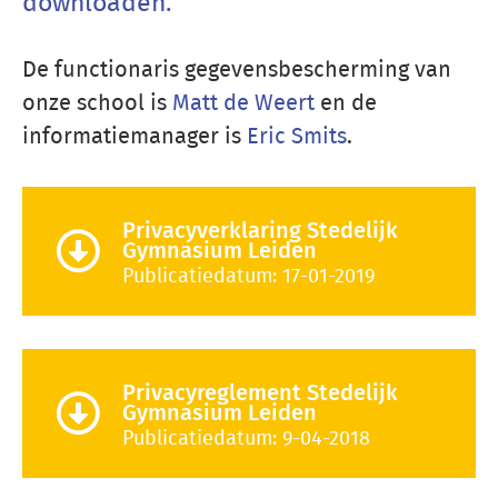
downloaden.
De functionaris gegevensbescherming van
onze school is
Matt de Weert
en de
informatiemanager is
Eric Smits
.
Privacyverklaring Stedelijk
Gymnasium Leiden
Publicatiedatum: 17-01-2019
Privacyreglement Stedelijk
Gymnasium Leiden
Publicatiedatum: 9-04-2018