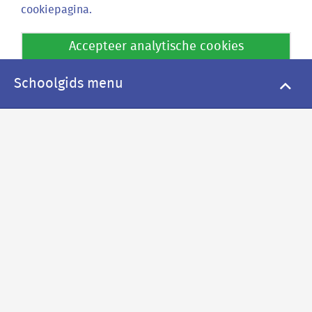
cookiepagina.
Locatie Athena
Accepteer analytische cookies
Fruinlaan 15
2313 EP Leiden
Weiger analytische cookies
Schoolgids menu
Locatie Socrates
Nieuwe Marnixstraat 90
2316 ES Leiden
Postadres
Fruinlaan 15
2313 EP Leiden
Algemeen
071 512 13 65
E-mail de school
Ziek melden