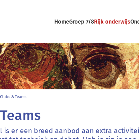
Home
Groep 7/8
Rijk onderwijs
Ond
umb
Clubs & Teams
 Teams
l is er een breed aanbod aan extra activitei