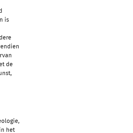
d
n is
ndere
vendien
ervan
et de
unst,
ologie,
in het