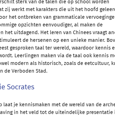
rschilt sterk van de talen die op school worden
zij werkt met karakters die uit het hoofd geleer
or het ontbreken van grammaticale vervoeginge
sommige opzichten eenvoudiger, al maken de
n het uitdagend. Het leren van Chinees vraagt a
timuleert de hersenen op een unieke manier. Bo
est gesproken taal ter wereld, waardoor kennis 
wordt. Leerlingen maken via de taal ook kennis m
owel modern als historisch, zoals de eetcultuur, k
n de Verboden Stad.
ie Socrates
b laat je kennismaken met de wereld van de arche
ving in het veld tot de uiteindelijke presentatie 