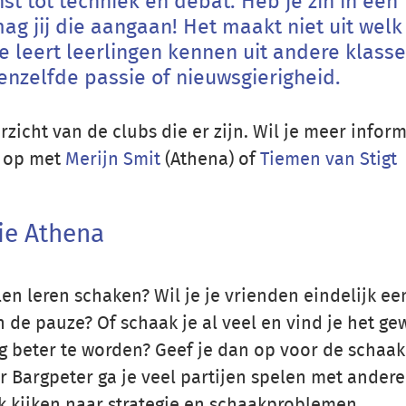
st tot techniek en debat. Heb je zin in een
ag jij die aangaan! Het maakt niet uit welk
Je leert leerlingen kennen uit andere klass
enzelfde passie of nieuwsgierigheid.
zicht van de clubs die er zijn. Wil je meer inform
 op met
Merijn Smit
(Athena) of
Tiemen van Stigt
ie Athena
llen leren schaken? Wil je je vrienden eindelijk ee
 de pauze? Of schaak je al veel en vind je het g
 beter te worden? Geef je dan op voor de schaak
Bargpeter ga je veel partijen spelen met andere
k kijken naar strategie en schaakproblemen.