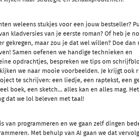
chten weleens stukjes voor een jouw bestseller? Pu
van kladversies van je eerste roman? Of heb je n
er gekregen, maar zou je dat wel willen? Doe dan
ijven! Samen oefenen we handige technieken en
leine opdrachtjes, bespreken we tips om schrijfb
kijken we naar mooie voorbeelden. Je krijgt ook 
ject te schrijven: een liedje, een raptekst, een g
eel boek, een sketch… alles kan en alles mag. Het
g dat we lol beleven met taal!
sis van programmeren en we gaan zelf dingen be
grammeren. Met behulp van AI gaan we dat vervol