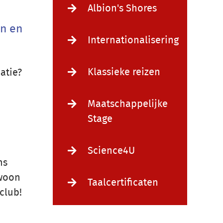
Albion's Shores
en en
Internationalisering
Klassieke reizen
atie?
Maatschappelijke
Stage
Science4U
ns
ewoon
Taalcertificaten
club!