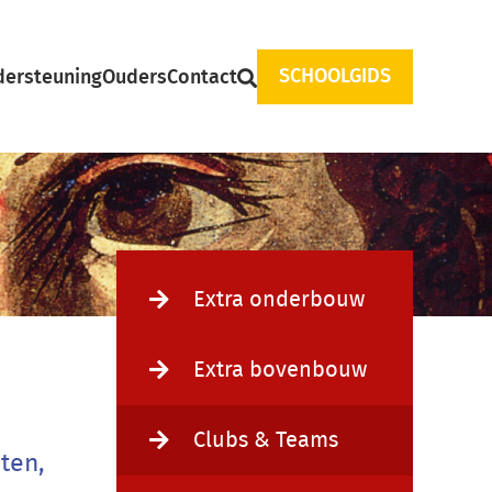
SCHOOLGIDS
ersteuning
Ouders
Contact
Main
Extra onderbouw
navigation
Extra bovenbouw
Clubs & Teams
ten,