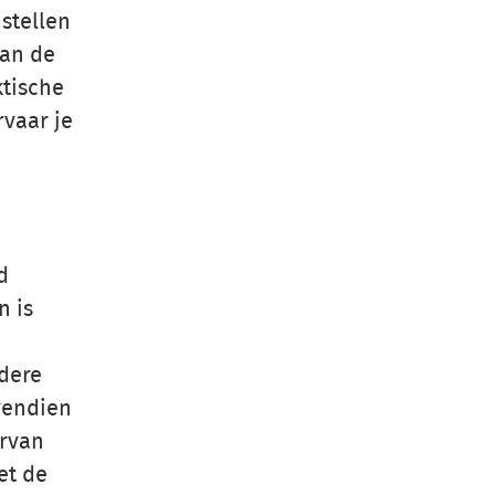
stellen
van de
ktische
rvaar je
d
n is
ndere
vendien
ervan
et de