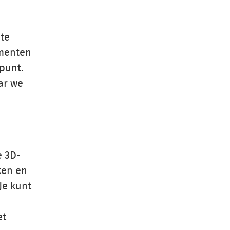
te
umenten
punt.
ar we
e 3D-
ken en
Je kunt
et