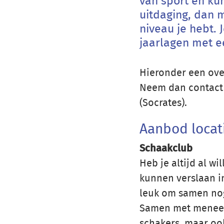
van sport en kun
uitdaging, dan m
niveau je hebt. 
jaarlagen met e
Hieronder een over
Neem dan contact
(Socrates).
Aanbod locat
Schaakclub
Heb je altijd al wi
kunnen verslaan in
leuk om samen nog
Samen met meneer 
schakers, maar oo