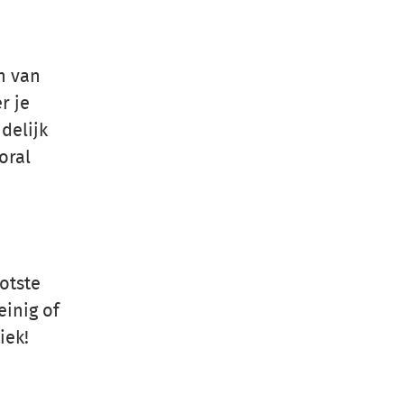
n van
r je
delijk
oral
otste
einig of
iek!