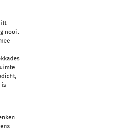
ilt
og nooit
 mee
lokkades
ruimte
edicht,
 is
denken
gens