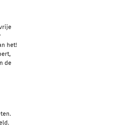
vrije
r
an het!
ert,
an de
ten.
eld.