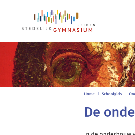
Main
navigation
Breadcr
Home
Schoolgids
Ond
De ond
In de onderbouw vo