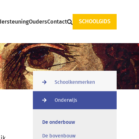
SCHOOLGIDS
ersteuning
Ouders
Contact
Main
Schoolkenmerken
navigation
Onderwijs
De onderbouw
De bovenbouw
jk