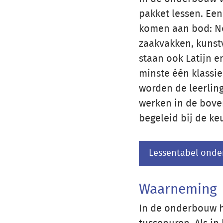
pakket lessen. Een
komen aan bod: Ne
zaakvakken, kunst
staan ook Latijn e
minste één klassie
worden de leerlin
werken in de bove
begeleid bij de ke
Lessentabel ond
Waarneming
In de onderbouw h