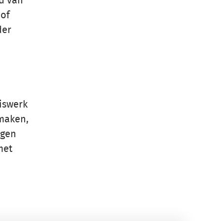
id van
 of
der
uiswerk
 maken,
ngen
met