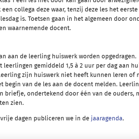
 klas 1 een les niet door kan gaan door afwezighe
een collega deze waar, tenzij deze les het eerste
 lesdag is. Toetsen gaan in het algemeen door on
een waarnemende docent.
kan aan de leerling huiswerk worden opgedragen.
t leerlingen gemiddeld 1,5 à 2 uur per dag aan h
leerling zijn huiswerk niet heeft kunnen leren of
et begin van de les aan de docent melden. Leerli
n briefje, ondertekend door één van de ouders, 
ten zien.
svrije dagen publiceren we in de
jaaragenda
.